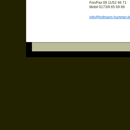
Fon/Fax 09 11/52 46 71
Mobil 0173/9 65 69 89
info@hofmann-hummer.d